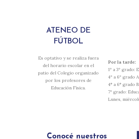
ATENEO DE
FÚTBOL
Es optativo y se realiza fuera
Por la tarde:
del horario escolar en el
1º a 3º grado: 
patio del Colegio organizado
4º a 6º grado A
por los profesores de
4° a 6° grado B
Educación Física.
7º grado: Educ
Lunes, miércol
Conocé nuestros