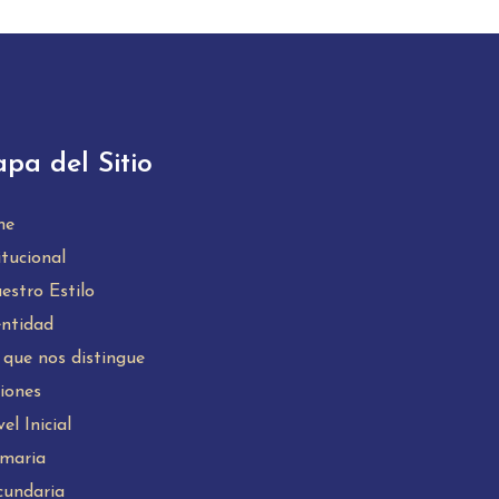
pa del Sitio
me
itucional
estro Estilo
entidad
 que nos distingue
iones
el Inicial
imaria
cundaria